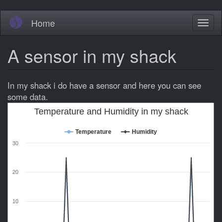
Skip
Home
Toggl
to
naviga
main
content
A sensor in my shack
In my shack i do have a sensor and here you can see
some data.
Temperature and Humidity in my shack
Temperature
Humidity
30
20
10